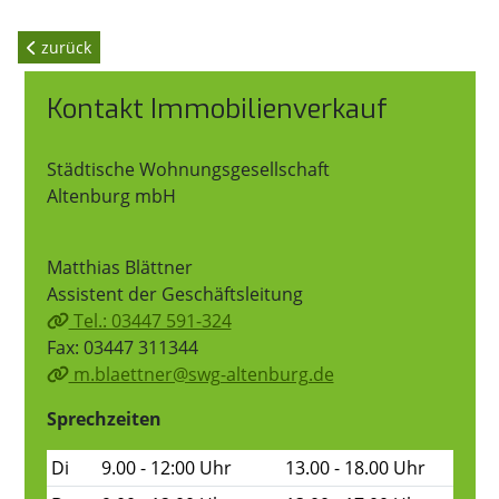
zurück
Kontakt Immobilienverkauf
Städtische Wohnungsgesellschaft
Altenburg mbH
Matthias Blättner
Assistent der Geschäftsleitung
Tel.: 03447 591-324
Fax: 03447 311344
m.blaettner@swg-altenburg.de
Sprechzeiten
Di
9.00 - 12:00 Uhr
13.00 - 18.00 Uhr