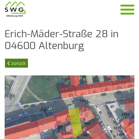
Erich-Mäder-Stra­ße 28 in
04600 Al­ten­burg
zurück