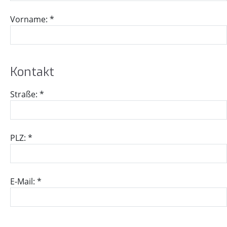
Vorname: *
Kon­takt
Straße: *
PLZ: *
E-Mail: *