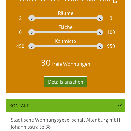
Räume
2
3
Fläche
0
100
Kaltmiete
450
950
30
freie Wohnungen
Details ansehen
KONTAKT
Städtische Wohnungsgesellschaft Altenburg mbH
Johannisstraße 38