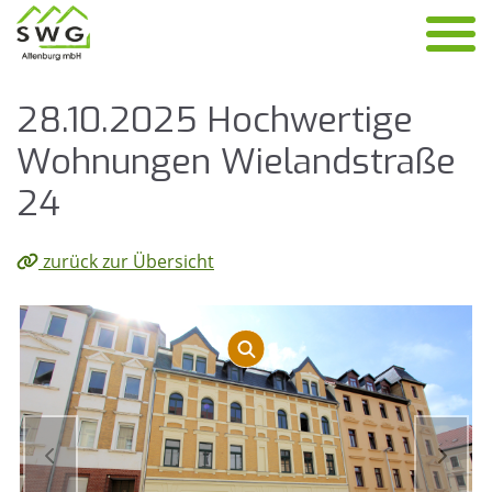
28.10.2025 Hoch­wer­ti­ge
Woh­nun­gen Wie­land­stra­ße
24
zurück zur Übersicht
zurück
vor