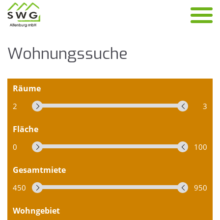
Woh­nungs­su­che
Räume
2
3
Fläche
0
100
Gesamtmiete
450
950
Wohngebiet