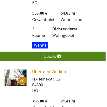
EG
535.00 €
54.83 m²
Gesamtmiete
Wohnfläche
2
Dichterviertel
Räume
Wohngebiet
Wanne
Details
Über den Wolken ...
H.-Heine-Str. 32
04600
DG
705.00 €
71.41 m²