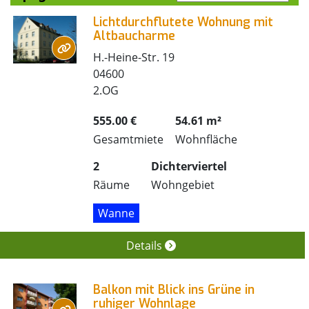
Lichtdurchflutete Wohnung mit
Altbaucharme
H.-Heine-Str. 19
04600
2.OG
555.00 €
54.61 m²
Gesamtmiete
Wohnfläche
2
Dichterviertel
Räume
Wohngebiet
Wanne
Details
Balkon mit Blick ins Grüne in
ruhiger Wohnlage