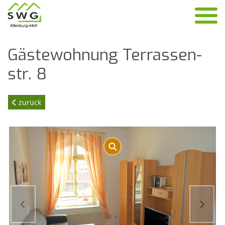
Gäs­te­woh­nung Ter­ras­sen­
str. 8
zurück
zurück
vor