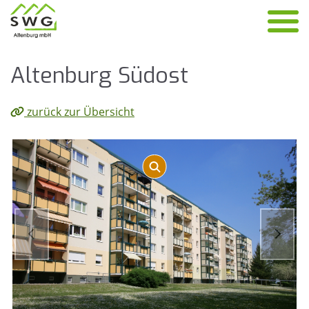
Al­ten­burg Süd­ost
zurück zur Übersicht
zurück
vor