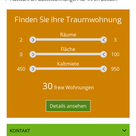
Fin­den Sie ihre Traum­woh­nung
Räume
2
3
Fläche
0
100
Kaltmiete
450
950
30
freie Wohnungen
Details ansehen
KONTAKT